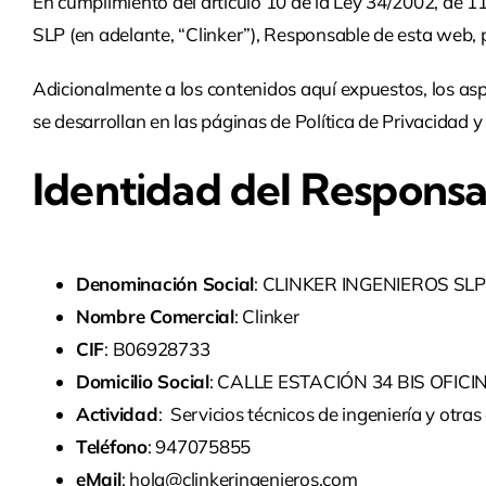
En cumplimiento del artículo 10 de la Ley 34/2002, de 1
SLP (en adelante, “Clinker”), Responsable de esta web, p
Adicionalmente a los contenidos aquí expuestos, los aspe
se desarrollan en las páginas de Política de Privacidad y 
Identidad del Responsa
Denominación Social
: CLINKER INGENIEROS SLP
Nombre Comercial
: Clinker
CIF
: B06928733
Domicilio Social
: CALLE ESTACIÓN 34 BIS OFIC
Actividad
: Servicios técnicos de ingeniería y otra
Teléfono
: 947075855
eMail
: hola@clinkeringenieros.com