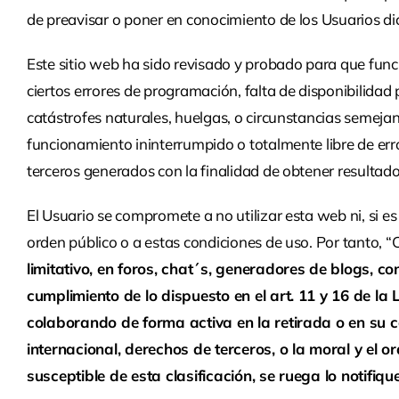
de preavisar o poner en conocimiento de los Usuarios dic
Este sitio web ha sido revisado y probado para que func
ciertos errores de programación, falta de disponibilida
catástrofes naturales, huelgas, o circunstancias semeja
funcionamiento ininterrumpido o totalmente libre de erro
Inicio
terceros generados con la finalidad de obtener resultad
Servicios
El Usuario se compromete a no utilizar esta web ni, si es 
orden público o a estas condiciones de uso. Por tanto, “
Áreas de
limitativo, en foros, chat´s, generadores de blogs, c
trabajo
cumplimiento de lo dispuesto en el art. 11 y 16 de la
colaborando de forma activa en la retirada o en su c
Ingeniería
internacional, derechos de terceros, o la moral y el
industrial
susceptible de esta clasificación, se ruega lo notifi