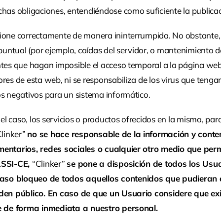
has obligaciones, entendiéndose como suficiente la publicaci
ione correctamente de manera ininterrumpida. No obstante, “
d puntual (por ejemplo, caídas del servidor, o mantenimient
ntes que hagan imposible el acceso temporal a la página web.
res de esta web, ni se responsabiliza de los virus que tengan
os negativos para un sistema informático.
el caso, los servicios o productos ofrecidos en la misma, para 
Clinker”
no se hace responsable de la información y conten
omentarios, redes sociales o cualquier otro medio que per
 LSSI-CE,
“Clinker”
se pone a disposición de todos los Usu
aso bloqueo de todos aquellos contenidos que pudieran af
 orden público. En caso de que un Usuario considere que e
que de forma inmediata a nuestro personal.